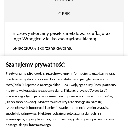
GPSR
Brązowy skórzany pasek z metalową szlufką oraz
logo Wrangler, z lekko zaokrągloną klamrą .
Skład:100% skórzana dwoina.
Numer produktu:
112125435
Szanujemy prywatność:
Przetwarzamy pliki cookie, przechowujemy informacje na urządzeniu oraz
przetwarzamy dane osobowe lub dane dotyczące przeglądania w celu
rozwijania i ulepszania naszego sklepu. Za Twoją zgodą my i nasi partnerzy
możemy wykorzystać pozyskane dane. Klikając przycisk "Akceptuję",
wyrażasz zgodę na przetwarzanie danych przez nas i naszych partnerów,
jak opisano powyżej. Możesz również uzyskać dostęp do bardziej
szczegółowych informacji i zmienić swoje preferencje, zanim wyrazisz
zgodę lub odmówisz. Niektóre rodzaje przetwarzania danych nie
wymagają zgody użytkownika, ponieważ mają istotny wpływ na działanie
naszego sklepu internetowego.