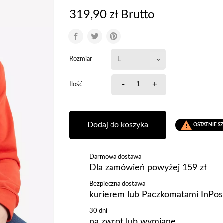
319,90 zł Brutto
Rozmiar
-
+
Ilość

Dodaj do koszyka
OSTATNIE S
Darmowa dostawa
Dla zamówień powyżej 159 zł
Bezpieczna dostawa
kurierem lub Paczkomatami InPos
30 dni
na zwrot lub wymianę