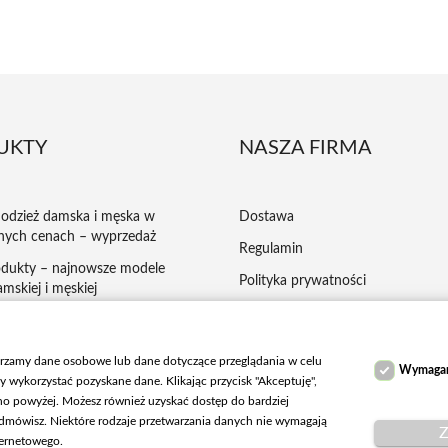
UKTY
NASZA FIRMA
odzież damska i męska w
Dostawa
nych cenach – wyprzedaż
Regulamin
dukty – najnowsze modele
Polityka prywatności
mskiej i męskiej
Płatności
ej kupowana odzież damska i
ansy, kurtki
Reklamacje
arzamy dane osobowe lub dane dotyczące przeglądania w celu
Wymaga
Zwroty
y wykorzystać pozyskane dane. Klikając przycisk "Akceptuję",
ano powyżej. Możesz również uzyskać dostęp do bardziej
Kontakt z nami
 odmówisz. Niektóre rodzaje przetwarzania danych nie wymagają
Z
Mapa strony
ternetowego.