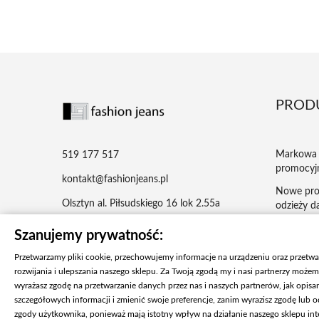
PROD
Markowa 
519 177 517
promocyj
kontakt@fashionjeans.pl
Nowe pro
Olsztyn al. Piłsudskiego 16 lok 2.55a
odzieży da
Najczęści
Szanujemy prywatność:
męska – je
Przetwarzamy pliki cookie, przechowujemy informacje na urządzeniu oraz przetw
rozwijania i ulepszania naszego sklepu. Za Twoją zgodą my i nasi partnerzy możem
wyrażasz zgodę na przetwarzanie danych przez nas i naszych partnerów, jak opis
szczegółowych informacji i zmienić swoje preferencje, zanim wyrazisz zgodę lub
zgody użytkownika, ponieważ mają istotny wpływ na działanie naszego sklepu in