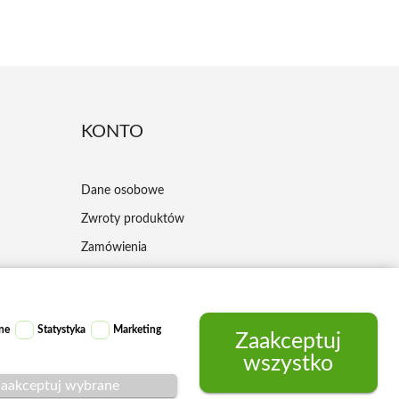
KONTO
Dane osobowe
Zwroty produktów
Zamówienia
Moje pokwitowania - korekty płatności
Adresy
ne
Statystyka
Marketing
Kupony
Zaakceptuj
wszystko
aakceptuj wybrane