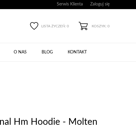
Serwis Klienta
Zaloguj się
LISTA ŻYCZEŃ:
0
KOSZYK: 0
O NAS
BLOG
KONTAKT
inal Hm Hoodie - Molten