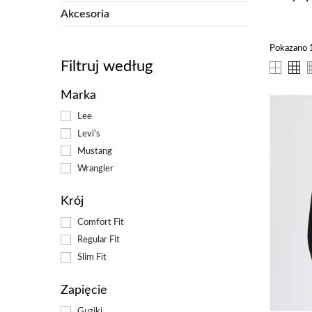
świ
Akcesoria
Dl
Pokazano 1
Filtruj według
Kos
nie
Marka
pod
mat
Lee
się:
Levi's
Mustang
wielo
Wrangler
Dosko
styl
Krój
Wygod
Comfort Fit
waru
Regular Fit
War
Slim Fit
do 
bard
Zapięcie
Guziki