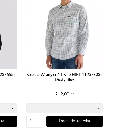
12376555
Koszula Wrangler 1 PKT SHIRT 112378032
Dusty Blue
Cena
219,00 zł
yka
Dodaj do koszyka