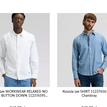
a Lee WORKWEAR RELAXED NO
Koszula Lee SHIRT 112376561
 BUTTON DOWN 112376595...
Chambray
Cena
Cena