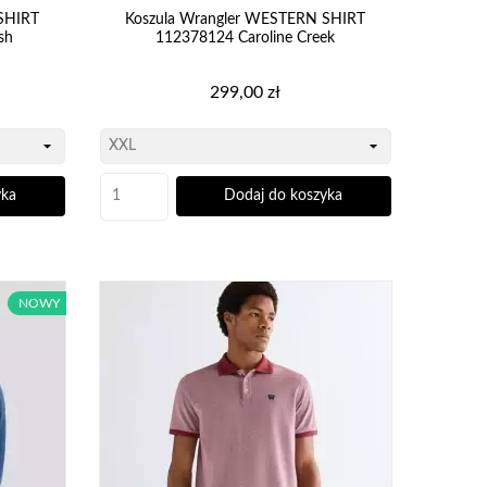
SHIRT
Koszula Wrangler WESTERN SHIRT
sh
112378124 Caroline Creek
Cena
299,00 zł
yka
Dodaj do koszyka
NOWY