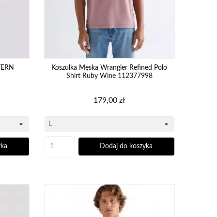
TERN
Koszulka Męska Wrangler Refined Polo
Shirt Ruby Wine 112377998
Cena
179,00 zł
yka
Dodaj do koszyka