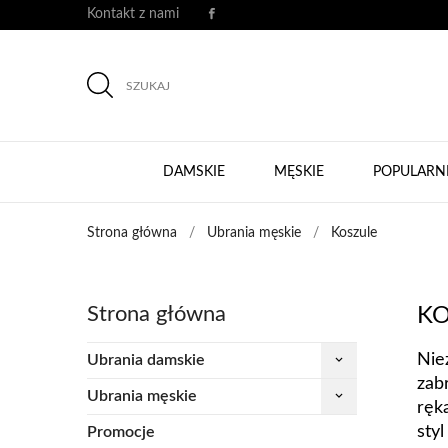
Kontakt z nami
SZUKAJ
DAMSKIE
MĘSKIE
POPULARN
Strona główna
Ubrania męskie
Koszule
Strona główna
KO
Nie
Ubrania damskie
keyboard_arrow_down
zab
Ubrania męskie
keyboard_arrow_down
ręk
sty
Promocje