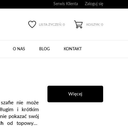
Serwis Klienta
Zaloguj się
LISTA ŻYCZEŃ:
0
KOSZYK: 0
O NAS
BLOG
KONTAKT
Więcej
 szafie nie może
długim i krótkim
nie pokazać swój
ch
od topowych