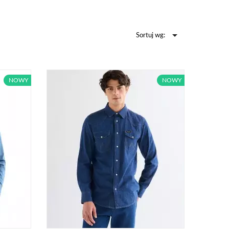

Sortuj wg:
 prawdziwy facet
mowa – koszula to
 wysokiej jakości
NOWY
NOWY
 Levis odznaczają
 na jeden sezon.
ojów i fasonów koszul.
najróżniejszych
e jeansowe
należą
wielu, mniej lub