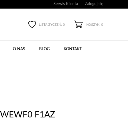
Serwis Klienta
Zaloguj się
LISTA ŻYCZEŃ:
0
KOSZYK: 0
O NAS
BLOG
KONTAKT
4 WEWF0 F1AZ