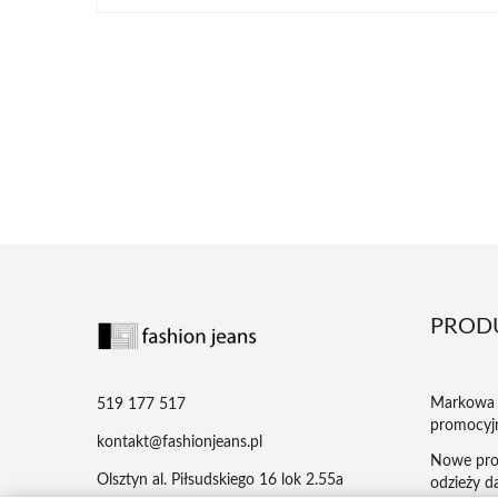
PROD
Markowa 
519 177 517
promocyj
kontakt@fashionjeans.pl
Nowe pro
Olsztyn al. Piłsudskiego 16 lok 2.55a
odzieży da