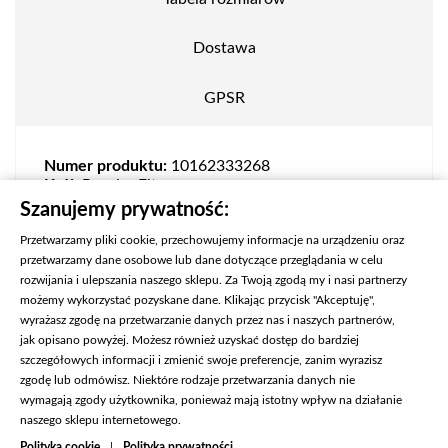
Dostawa
GPSR
Numer produktu:
10162333268
Krój:
Regular Fit
Skład:
75% poliamid, 25% bawełna
Szanujemy prywatność:
Przetwarzamy pliki cookie, przechowujemy informacje na urządzeniu oraz
przetwarzamy dane osobowe lub dane dotyczące przeglądania w celu
rozwijania i ulepszania naszego sklepu. Za Twoją zgodą my i nasi partnerzy
możemy wykorzystać pozyskane dane. Klikając przycisk "Akceptuję",
wyrażasz zgodę na przetwarzanie danych przez nas i naszych partnerów,
jak opisano powyżej. Możesz również uzyskać dostęp do bardziej
szczegółowych informacji i zmienić swoje preferencje, zanim wyrazisz
zgodę lub odmówisz. Niektóre rodzaje przetwarzania danych nie
wymagają zgody użytkownika, ponieważ mają istotny wpływ na działanie
naszego sklepu internetowego.

KONTAKT
Polityka cookie
|
Polityka prywatności