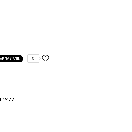
0
AK NA STANIE
t 24/7