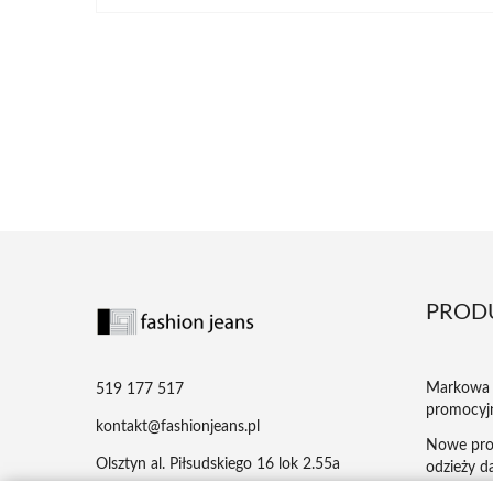
PROD
Markowa 
519 177 517
promocyj
kontakt@fashionjeans.pl
Nowe pro
Olsztyn al. Piłsudskiego 16 lok 2.55a
odzieży da