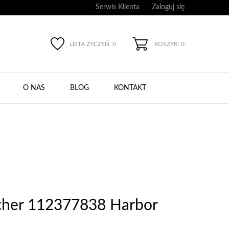
Serwis Klienta
Zaloguj się
LISTA ŻYCZEŃ:
0
KOSZYK: 0
O NAS
BLOG
KONTAKT
cher 112377838 Harbor