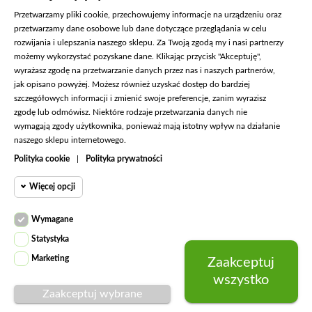
Przetwarzamy pliki cookie, przechowujemy informacje na urządzeniu oraz
przetwarzamy dane osobowe lub dane dotyczące przeglądania w celu
rozwijania i ulepszania naszego sklepu. Za Twoją zgodą my i nasi partnerzy
możemy wykorzystać pozyskane dane. Klikając przycisk "Akceptuję",
wyrażasz zgodę na przetwarzanie danych przez nas i naszych partnerów,
jak opisano powyżej. Możesz również uzyskać dostęp do bardziej
szczegółowych informacji i zmienić swoje preferencje, zanim wyrazisz
zgodę lub odmówisz. Niektóre rodzaje przetwarzania danych nie
wymagają zgody użytkownika, ponieważ mają istotny wpływ na działanie
naszego sklepu internetowego.

KONTAKT
Polityka cookie
|
Polityka prywatności

PRODUKTY
Więcej opcji

NASZA FIRMA
Cookie funkcjonalne
Wymagane

KONTO
Wymagane
Wymagane pliki cookie oraz
Statystyka
cookie HttpOnly. Pliki cookie
Cookie
Marketing
Zaakceptuj
wymagane do przeglądania
© 2026 - Fashion Jeans
statystyczne
wszystko
witryny i korzystania z jej
Zaakceptuj wybrane
podstawowych funkcji. Te pliki
Cookie
cookie są wymagane do