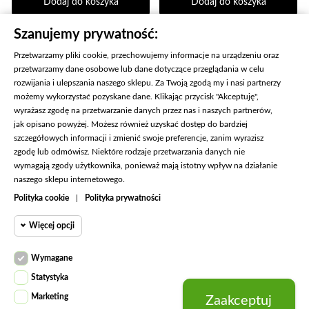
Dodaj do koszyka
Dodaj do koszyka
Szanujemy prywatność:
Przetwarzamy pliki cookie, przechowujemy informacje na urządzeniu oraz
KONIEC PRODUKTÓW
przetwarzamy dane osobowe lub dane dotyczące przeglądania w celu
rozwijania i ulepszania naszego sklepu. Za Twoją zgodą my i nasi partnerzy
możemy wykorzystać pozyskane dane. Klikając przycisk "Akceptuję",
wyrażasz zgodę na przetwarzanie danych przez nas i naszych partnerów,
jak opisano powyżej. Możesz również uzyskać dostęp do bardziej
szczegółowych informacji i zmienić swoje preferencje, zanim wyrazisz
zgodę lub odmówisz. Niektóre rodzaje przetwarzania danych nie
wymagają zgody użytkownika, ponieważ mają istotny wpływ na działanie
naszego sklepu internetowego.

KONTAKT
Polityka cookie
|
Polityka prywatności

PRODUKTY
Więcej opcji

NASZA FIRMA
Cookie funkcjonalne
Wymagane

KONTO
Wymagane
Wymagane pliki cookie oraz
Statystyka
cookie HttpOnly. Pliki cookie
Cookie
Marketing
Zaakceptuj
wymagane do przeglądania
© 2026 - Fashion Jeans