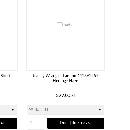
 Short
Jeansy Wrangler Larston 112362457
Heritage Haze
Cena
399,00 zł
yka
Dodaj do koszyka