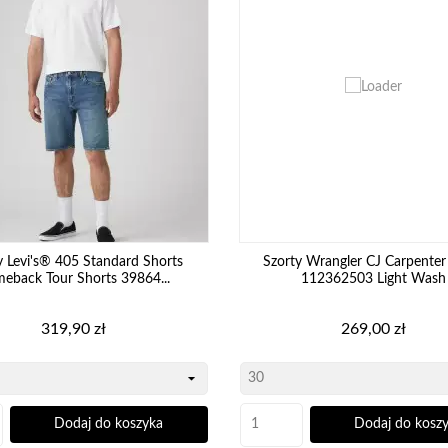
y Levi's® 405 Standard Shorts
Szorty Wrangler CJ Carpenter
eback Tour Shorts 39864...
112362503 Light Wash
Cena
Cena
319,90 zł
269,00 zł
Dodaj do koszyka
Dodaj do kosz