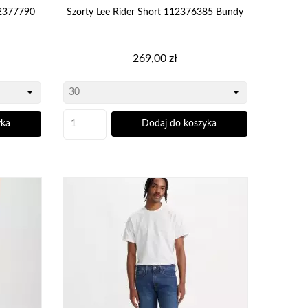
12377790
Szorty Lee Rider Short 112376385 Bundy
encie
 fason odpowiednie
Cena
269,00 zł
yka
Dodaj do koszyka