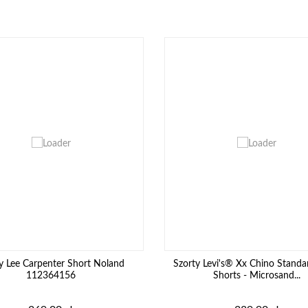
y Lee Carpenter Short Noland
Szorty Levi's® Xx Chino Standa
112364156
Shorts - Microsand...
Cena
Cena