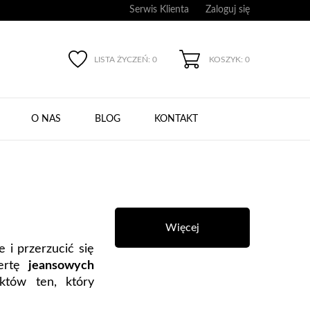
Serwis Klienta
Zaloguj się
LISTA ŻYCZEŃ:
0
KOSZYK: 0
O NAS
BLOG
KONTAKT
Więcej
e i przerzucić się
fertę
jeansowych
któw ten, który