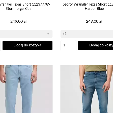
ić się ich opadaniem lub brakiem miejsca na potrzebne drobiazgi,
Wrangler Texas Short 112377789
Szorty Wrangler Texas Short 1
yka – wyjściowe, eleganckie szorty z jeansu prezentują się nienagannie w każdym mom
Stormforge Blue
Harbor Blue
 czekaj dłużej, tylko zajrzyj do naszej oferty i wybierz
Cena
Cena
249,00 zł
249,00 zł
Twoich potrzeb.
Dodaj do koszyka
Dodaj do kosz