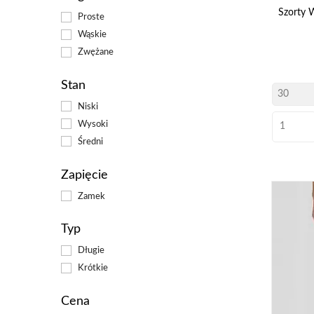
martw
Szorty 
Proste
estet
Wąskie
Nie
Zwężane
do 
Stan
Niski
Wysoki
Średni
Zapięcie
Zamek
Typ
Długie
Krótkie
Cena