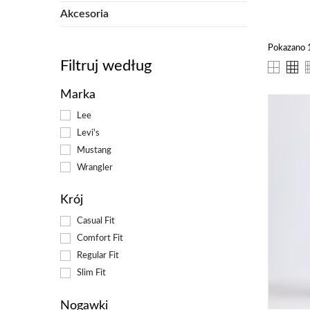
Akcesoria
Sp
Pokazano 1
Mów
Filtruj według
upr
tak
Marka
oka
zar
Lee
wyj
Levi's
Wsz
Mustang
dob
Wrangler
Krój
Dl
Casual Fit
Szo
Comfort Fit
szo
Regular Fit
Slim Fit
bardz
możes
funkc
Nogawki