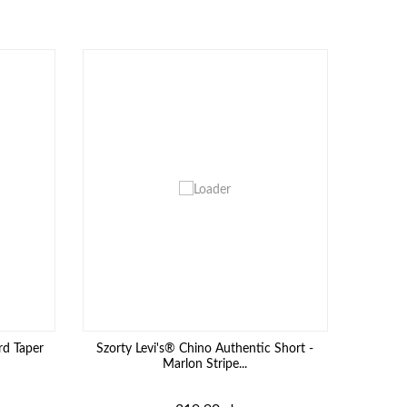
rd Taper
Szorty Levi's® Chino Authentic Short -
Marlon Stripe...
Cena