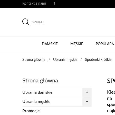
Kontakt z nami
SZUKAJ
DAMSKIE
MĘSKIE
POPULARN
Strona główna
Ubrania męskie
Spodenki krótkie
Strona główna
SP
Kie
Ubrania damskie
keyboard_arrow_down
na 
Ubrania męskie
keyboard_arrow_down
spo
naj
Promocje