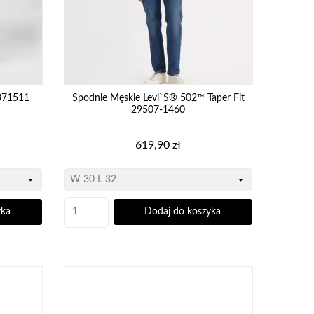
371511
Spodnie Męskie Levi`s® 502™ Taper Fit
29507-1460
Cena
619,90 zł
yka
Dodaj do koszyka