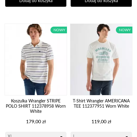
Dodaj do koszyka
Dodaj do koszyka
NOWY
NOWY
Koszulka Wrangler STRIPE
T-Shirt Wrangler AMERICANA
POLO SHIRT 112378958 Worn
TEE 112377951 Worn White
White
Cena
Cena
179,00 zł
119,00 zł