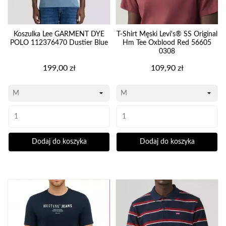
Koszulka Lee GARMENT DYE
T-Shirt Męski Levi's® SS Original
POLO 112376470 Dustier Blue
Hm Tee Oxblood Red 56605
0308
Cena
Cena
199,00 zł
109,90 zł
Dodaj do koszyka
Dodaj do koszyka