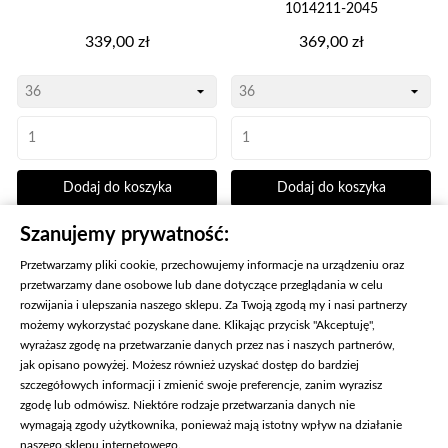
1014211-2045
Cena
Cena
339,00 zł
369,00 zł
Dodaj do koszyka
Dodaj do koszyka
Szanujemy prywatność:
Przetwarzamy pliki cookie, przechowujemy informacje na urządzeniu oraz
KONIEC PRODUKTÓW
przetwarzamy dane osobowe lub dane dotyczące przeglądania w celu
rozwijania i ulepszania naszego sklepu. Za Twoją zgodą my i nasi partnerzy
możemy wykorzystać pozyskane dane. Klikając przycisk "Akceptuję",
wyrażasz zgodę na przetwarzanie danych przez nas i naszych partnerów,
jak opisano powyżej. Możesz również uzyskać dostęp do bardziej
szczegółowych informacji i zmienić swoje preferencje, zanim wyrazisz
zgodę lub odmówisz. Niektóre rodzaje przetwarzania danych nie
wymagają zgody użytkownika, ponieważ mają istotny wpływ na działanie
naszego sklepu internetowego.