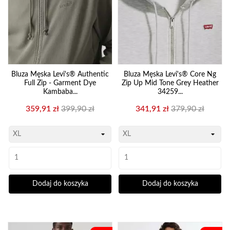
Bluza Męska Levi's® Authentic
Bluza Męska Levi's® Core Ng
Full Zip - Garment Dye
Zip Up Mid Tone Grey Heather
Kambaba...
34259...
Cena
Cena
Cena
Cena
359,91 zł
399,90 zł
341,91 zł
379,90 zł
podstawowa
podstawowa
Dodaj do koszyka
Dodaj do koszyka