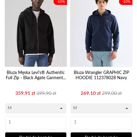
-10%
-10%
Bluza Męska Levi's® Authentic
Bluza Wrangler GRAPHIC ZIP
Full Zip - Black Agate Garment...
HOODIE 112378028 Navy
Cena
Cena
Cena
Cena
359,91 zł
399,90 zł
269,10 zł
299,00 zł
podstawowa
podstawowa