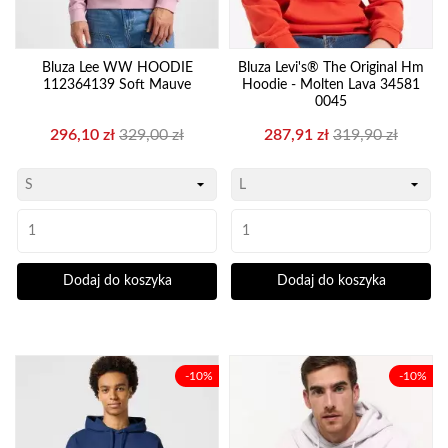
Bluza Lee WW HOODIE
Bluza Levi's® The Original Hm
112364139 Soft Mauve
Hoodie - Molten Lava 34581
0045
Cena
Cena
Cena
Cena
296,10 zł
329,00 zł
287,91 zł
319,90 zł
podstawowa
podstawowa
Dodaj do koszyka
Dodaj do koszyka
-10%
-10%