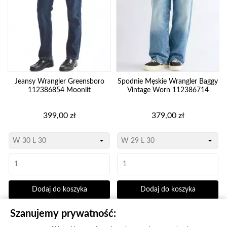
Jeansy Wrangler Greensboro
Spodnie Męskie Wrangler Baggy
112386854 Moonlit
Vintage Worn 112386714
Cena
Cena
399,00 zł
379,00 zł
Dodaj do koszyka
Dodaj do koszyka
Szanujemy prywatność: