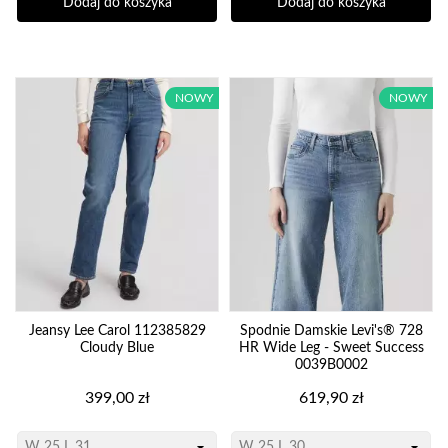
Dodaj do koszyka
Dodaj do koszyka
NOWY
NOWY
Jeansy Lee Carol 112385829
Spodnie Damskie Levi's® 728
Cloudy Blue
HR Wide Leg - Sweet Success
0039B0002
Cena
Cena
399,00 zł
619,90 zł