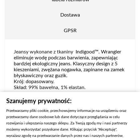
Dostawa
GPSR
Jeansy wykonane z tkaniny
Indigood™. Wrangler
eliminuje wodę podczas barwienia, zapewniając
bardziej ekologiczny jeans. Kl
asyczny design z 5
kieszeniami, zwężana nogawka, zapinane na zamek
błyskawiczny oraz guzik.
Krój: dopasowany.
Skład:
99% bawełna, 1% elastan.
Numer produktu:
112322663
Szanujemy prywatność:
Przetwarzamy pliki cookie, przechowujemy informacje na urządzeniu oraz
przetwarzamy dane osobowe lub dane dotyczące przeglądania w celu
rozwijania i ulepszania naszego sklepu. Za Twoją zgodą my i nasi partnerzy
możemy wykorzystać pozyskane dane. Klikając przycisk "Akceptuję",
wyrażasz zgodę na przetwarzanie danych przez nas i naszych partnerów,