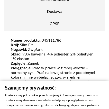
Dostawa
GPSR
Numer produktu:
045111786
Krój:
Slim Fit
Nogawki:
Zwężane
Skład:
93% bawełna, 4% poliester, 2% polietylen,
1% elastan
Zapięcie:
Zamek
Pielęgnacja:
Prać w pralce w zimnej wodzie –
normalny cykl. Prać na lewej stronie z podobnymi
kolorami, nie wybielać, suszyć w średniej
temperaturze w suszarce bębnowej, prasować
ciepłym żelazkiem, można czyścić chemicznie
Szanujemy prywatność:
Przetwarzamy pliki cookie, przechowujemy informacje na urządzeniu oraz
przetwarzamy dane osobowe lub dane dotyczące przeglądania w celu
rozwijania i ulepszania naszego sklepu. Za Twoją zgodą my i nasi partnerzy