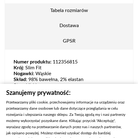
Tabela rozmiarów
Dostawa
GPSR
Numer produktu:
112356815
Krój:
Slim Fit
Nogawki:
Wąskie
Skład:
98% bawełna, 2% elastan
Stan:
Niski
Zapięcie:
Zamek
Szanujemy prywatność:
Przetwarzamy pliki cookie, przechowujemy informacje na urządzeniu oraz
przetwarzamy dane osobowe lub dane dotyczące przeglądania w celu
rozwijania i ulepszania naszego sklepu. Za Twoją zgodą my i nasi partnerzy
możemy wykorzystać pozyskane dane. Klikając przycisk "Akceptuję",
wyrażasz zgodę na przetwarzanie danych przez nas i naszych partnerów,
jak opisano powyżej. Możesz również uzyskać dostęp do bardziej