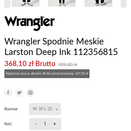
Wrangler Spodnie Meskie
Larston Deep Ink 112356815
368,10 zł Brutto
409,00 zł
Najniższa cena w okresie 30 dni przed promocją:
327,20 zł
Rozmiar
-
+
Ilość