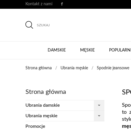
Kontakt z nami
SZUKAJ
DAMSKIE
MĘSKIE
POPULARN
Strona główna
Ubrania męskie
Spodnie jeansowe
Strona główna
SP
Spo
Ubrania damskie
keyboard_arrow_down
to 
Ubrania męskie
keyboard_arrow_down
sty
męs
Promocje