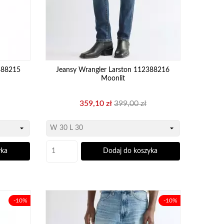
388215
Jeansy Wrangler Larston 112388216
Moonlit
Cena
Cena
359,10 zł
399,00 zł
wa
podstawowa
yka
Dodaj do koszyka
-10%
-10%