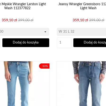
 Męskie Wrangler Larston Light
Jeansy Wrangler Greensboro 1
Wash 112377822
Light Wash
Cena
Cena
Cena
Cena
359,10 zł
399,00 zł
359,10 zł
399,00 zł
podstawowa
podstawo
Dodaj do koszyka
Dodaj do kosz
-10%