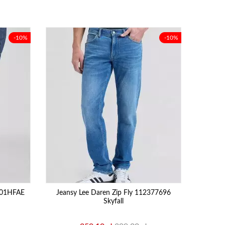
-10%
-10%
L701HFAE
Jeansy Lee Daren Zip Fly 112377696
Skyfall
Cena
Cena