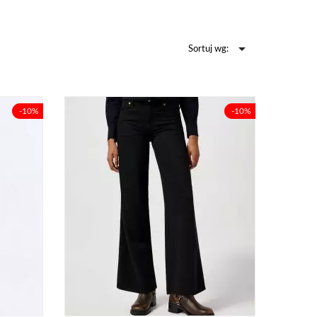

Sortuj wg:
ię – począwszy od
żą popularnością
 charakterem. Na
-10%
-10%
ać spośród wielu
 jeans
– wybierz
Ci w duszy gra.
nsowe
de wszystkim ich
odzienne wyjście
ndkę, ale
również
 elegancko będą
ką Levi’s
lub Lee,