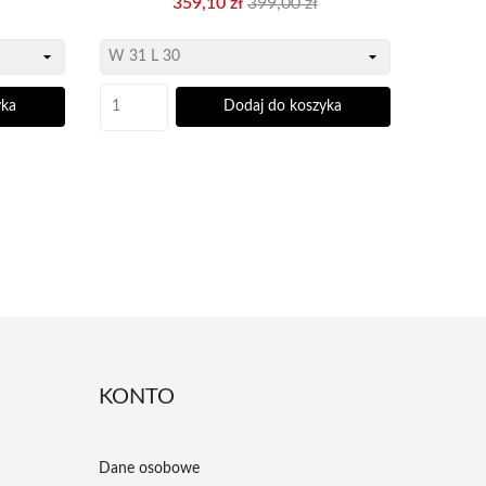
359,10 zł
399,00 zł
wa
podstawowa
yka
Dodaj do koszyka
KONTO
Dane osobowe