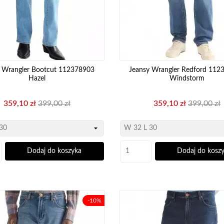
y Wrangler Bootcut 112378903
Jeansy Wrangler Redford 112
Hazel
Windstorm
Cena
Cena
Cena
Cena
359,10 zł
399,00 zł
359,10 zł
399,00 zł
podstawowa
podstawo
Dodaj do koszyka
Dodaj do kosz
-10%