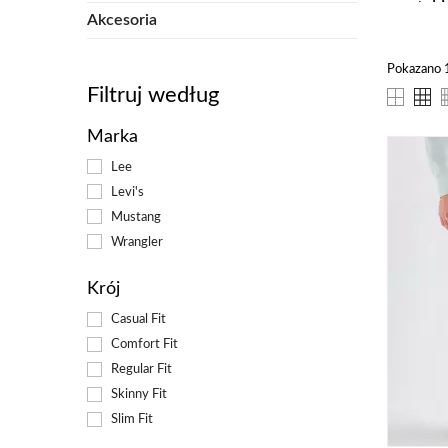
taki
Akcesoria
Co
Pokazano 1
Filtruj według
Jea
XIX
Marka
ora
prz
Lee
róż
Levi's
naj
Mustang
Wrangler
Cz
Krój
Tym
Casual Fit
uni
Comfort Fit
do 
Regular Fit
na 
Skinny Fit
pre
Slim Fit
bąd