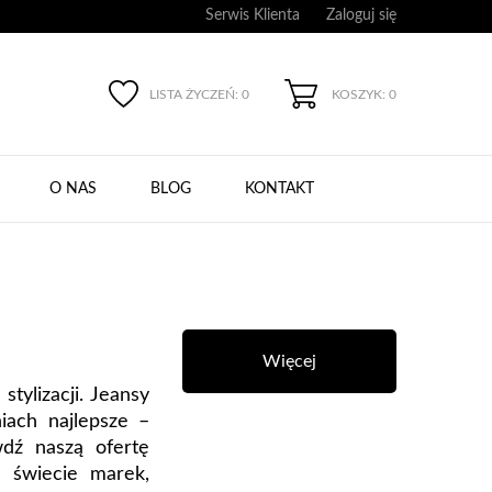
Serwis Klienta
Zaloguj się
LISTA ŻYCZEŃ:
0
KOSZYK: 0
O NAS
BLOG
KONTAKT
Więcej
tylizacji. Jeansy
iach najlepsze –
wdź naszą ofertę
 świecie marek,