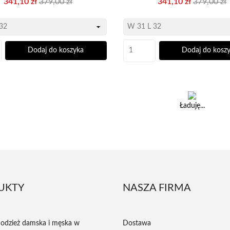
341,10 zł
379,00 zł
341,10 zł
379,00 zł
podstawowa
podstawo
Dodaj do koszyka
Dodaj do kosz
Ładuję...
UKTY
NASZA FIRMA
odzież damska i męska w
Dostawa