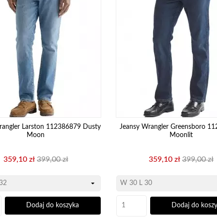
rangler Larston 112386879 Dusty
Jeansy Wrangler Greensboro 1
Moon
Moonlit
Cena
Cena
Cena
Cena
359,10 zł
399,00 zł
359,10 zł
399,00 zł
podstawowa
podstawo
Dodaj do koszyka
Dodaj do kosz