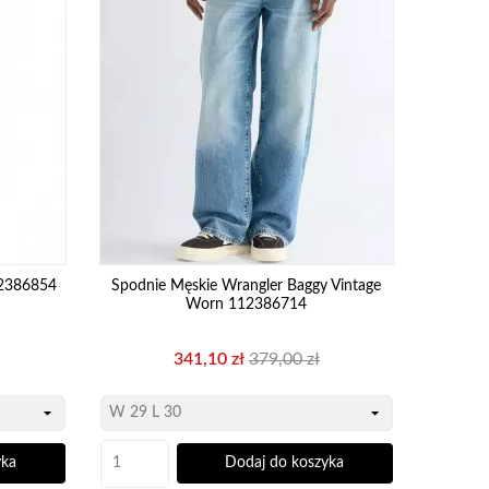
12386854
Spodnie Męskie Wrangler Baggy Vintage
Worn 112386714
Cena
Cena
341,10 zł
379,00 zł
wa
podstawowa
yka
Dodaj do koszyka