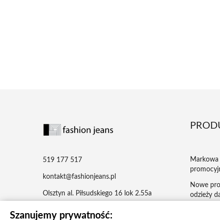
PROD
Markowa 
519 177 517
promocyj
kontakt@fashionjeans.pl
Nowe pro
Olsztyn al. Piłsudskiego 16 lok 2.55a
odzieży da
Najczęści
Szanujemy prywatność: