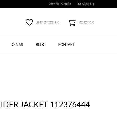
Serwis Klienta
Zaloguj się
LISTA ŻYCZEŃ:
0
KOSZYK: 0
O NAS
BLOG
KONTAKT
RIDER JACKET 112376444