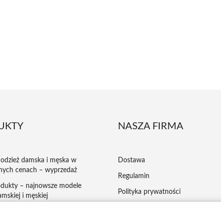
UKTY
NASZA FIRMA
odzież damska i męska w
Dostawa
nych cenach – wyprzedaż
Regulamin
dukty – najnowsze modele
Polityka prywatności
mskiej i męskiej
Płatności
ej kupowana odzież damska i