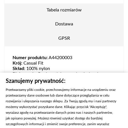
Tabela rozmiarów
Dostawa
GPSR
Numer produktu:
A44200003
Krój:
Casual Fit
Skład:
100% nylon
Pielęgnacja:
Prać zgodnie ze wskazówkami
zamieszczonymi na wewnętrznej metce
Szanujemy prywatność:
Przetwarzamy pliki cookie, przechowujemy informacje na urządzeniu oraz
przetwarzamy dane osobowe lub dane dotyczące przeglądania w celu
rozwijania i ulepszania naszego sklepu. Za Twoją zgodą my i nasi partnerzy
możemy wykorzystać pozyskane dane. Klikając przycisk "Akceptuję",
wyrażasz zgodę na przetwarzanie danych przez nas i naszych partnerów,
jak opisano powyżej. Możesz również uzyskać dostęp do bardziej
szczegółowych informacji i zmienić swoje preferencje, zanim wyrazisz