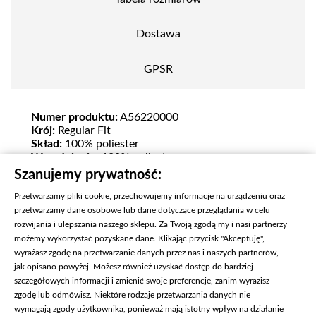
Dostawa
GPSR
Numer produktu:
A56220000
Krój:
Regular Fit
Skład:
100% poliester
Wypełnienie:
100% poliester
Podszewka:
100% poliester
Szanujemy prywatność:
Przetwarzamy pliki cookie, przechowujemy informacje na urządzeniu oraz
przetwarzamy dane osobowe lub dane dotyczące przeglądania w celu
rozwijania i ulepszania naszego sklepu. Za Twoją zgodą my i nasi partnerzy
możemy wykorzystać pozyskane dane. Klikając przycisk "Akceptuję",
wyrażasz zgodę na przetwarzanie danych przez nas i naszych partnerów,
jak opisano powyżej. Możesz również uzyskać dostęp do bardziej
szczegółowych informacji i zmienić swoje preferencje, zanim wyrazisz
zgodę lub odmówisz. Niektóre rodzaje przetwarzania danych nie
wymagają zgody użytkownika, ponieważ mają istotny wpływ na działanie