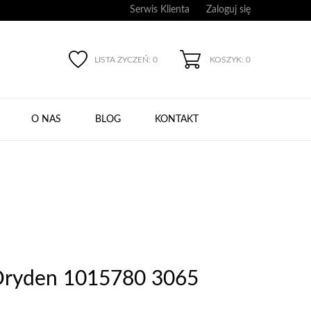
Serwis Klienta
Zaloguj się
LISTA ŻYCZEŃ:
0
KOSZYK: 0
O NAS
BLOG
KONTAKT
 Dryden 1015780 3065