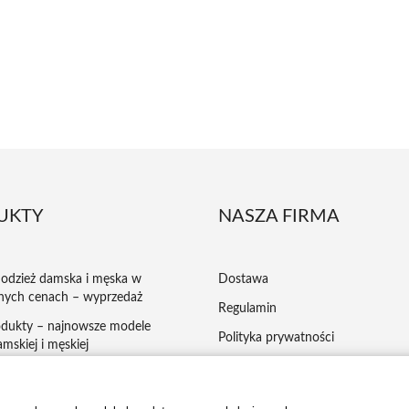
UKTY
NASZA FIRMA
odzież damska i męska w
Dostawa
nych cenach – wyprzedaż
Regulamin
dukty – najnowsze modele
Polityka prywatności
mskiej i męskiej
Płatności
ej kupowana odzież damska i
ansy, kurtki
Reklamacje