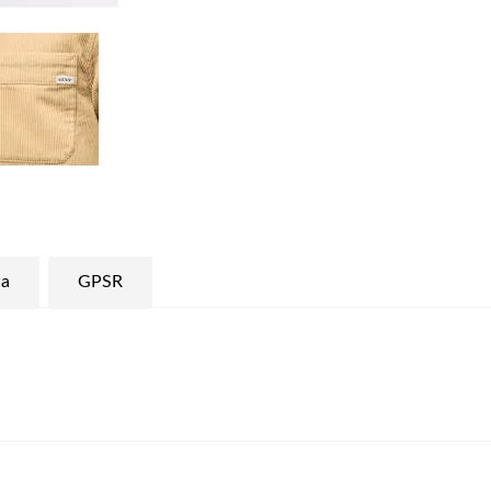
a
GPSR