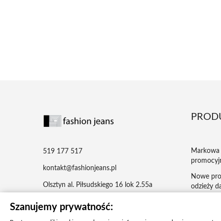
PROD
Markowa 
519 177 517
promocyj
kontakt@fashionjeans.pl
Nowe pro
Olsztyn al. Piłsudskiego 16 lok 2.55a
odzieży da
Najczęści
Szanujemy prywatność:
męska – je