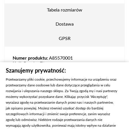
Tabela rozmiarów
Dostawa
GPSR
Numer produktu:
A85570001
Krój:
Regular Fit
Skład:
100% nylon
Szanujemy prywatność:
Przetwarzamy pliki cookie, przechowujemy informacje na urządzeniu oraz
przetwarzamy dane osobowe lub dane dotyczące przeglądania w celu
rozwijania i ulepszania naszego sklepu. Za Twoją zgodą my i nasi partnerzy
możemy wykorzystać pozyskane dane. Klikając przycisk "Akceptuję",
wyrażasz zgodę na przetwarzanie danych przez nas i naszych partnerów,
jak opisano powyżej. Możesz również uzyskać dostęp do bardziej
szczegółowych informacji i zmienić swoje preferencje, zanim wyrazisz
zgodę lub odmówisz. Niektóre rodzaje przetwarzania danych nie
wymagają zgody użytkownika, ponieważ mają istotny wpływ na działanie