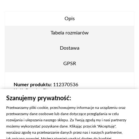
Opis
Tabela rozmiarów
Dostawa
GPSR
Numer produktu:
112370536
Krój:
Regular Fit
Zapięcie:
Zamek
Szanujemy prywatność:
Przetwarzamy pliki cookie, przechowujemy informacje na urządzeniu oraz
przetwarzamy dane osobowe lub dane dotyczące przeglądania w celu
rozwijania i ulepszania naszego sklepu. Za Twoją zgodą my i nasi partnerzy
możemy wykorzystać pozyskane dane. Klikając przycisk "Akceptuję",
wyrażasz zgodę na przetwarzanie danych przez nas i naszych partnerów,
jak opisano powyżej. Możesz również uzyskać dostęp do bardziej