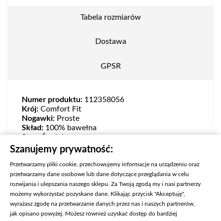
Tabela rozmiarów
Dostawa
GPSR
Numer produktu:
112358056
Krój:
Comfort Fit
Nogawki:
Proste
Skład:
100% bawełna
Stan:
Średni
Zapięcie:
Zamek
Szanujemy prywatność:
Przetwarzamy pliki cookie, przechowujemy informacje na urządzeniu oraz
przetwarzamy dane osobowe lub dane dotyczące przeglądania w celu
rozwijania i ulepszania naszego sklepu. Za Twoją zgodą my i nasi partnerzy
możemy wykorzystać pozyskane dane. Klikając przycisk "Akceptuję",
wyrażasz zgodę na przetwarzanie danych przez nas i naszych partnerów,
jak opisano powyżej. Możesz również uzyskać dostęp do bardziej