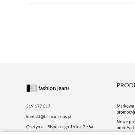
PROD
Markowa 
519 177 517
promocyj
kontakt@fashionjeans.pl
Nowe pro
Olsztyn al. Piłsudskiego 16 lok 2.55a
odzieży da