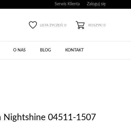
Serwis Klienta
Zaloguj się
LISTA ŻYCZEŃ:
0
KOSZYK: 0
O NAS
BLOG
KONTAKT
im Nightshine 04511-1507