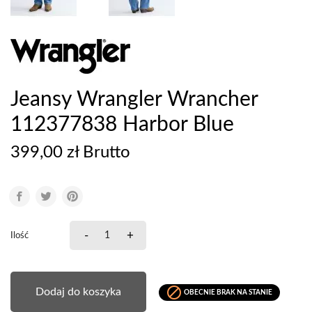
Jeansy Wrangler Wrancher
112377838 Harbor Blue
399,00 zł Brutto
-
+
Ilość

Dodaj do koszyka
OBECNIE BRAK NA STANIE