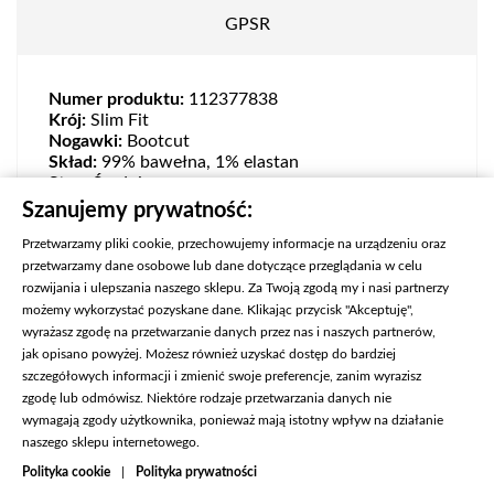
GPSR
Numer produktu:
112377838
Krój:
Slim Fit
Nogawki:
Bootcut
Skład:
99% bawełna, 1% elastan
Stan:
Średni
Zapięcie:
Zamek
Szanujemy prywatność:
Przetwarzamy pliki cookie, przechowujemy informacje na urządzeniu oraz
przetwarzamy dane osobowe lub dane dotyczące przeglądania w celu
rozwijania i ulepszania naszego sklepu. Za Twoją zgodą my i nasi partnerzy
możemy wykorzystać pozyskane dane. Klikając przycisk "Akceptuję",
wyrażasz zgodę na przetwarzanie danych przez nas i naszych partnerów,
jak opisano powyżej. Możesz również uzyskać dostęp do bardziej
szczegółowych informacji i zmienić swoje preferencje, zanim wyrazisz
zgodę lub odmówisz. Niektóre rodzaje przetwarzania danych nie
wymagają zgody użytkownika, ponieważ mają istotny wpływ na działanie
naszego sklepu internetowego.

KONTAKT
Polityka cookie
|
Polityka prywatności