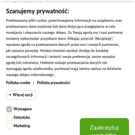
Stan:
Wysoki
Zapięcie:
Zamek
Szanujemy prywatność:
Przetwarzamy pliki cookie, przechowujemy informacje na urządzeniu oraz
przetwarzamy dane osobowe lub dane dotyczące przeglądania w celu
rozwijania i ulepszania naszego sklepu. Za Twoją zgodą my i nasi partnerzy
możemy wykorzystać pozyskane dane. Klikając przycisk "Akceptuję",
wyrażasz zgodę na przetwarzanie danych przez nas i naszych partnerów,
jak opisano powyżej. Możesz również uzyskać dostęp do bardziej
szczegółowych informacji i zmienić swoje preferencje, zanim wyrazisz
zgodę lub odmówisz. Niektóre rodzaje przetwarzania danych nie
wymagają zgody użytkownika, ponieważ mają istotny wpływ na działanie
naszego sklepu internetowego.

KONTAKT
Polityka cookie
|
Polityka prywatności

PRODUKTY
Więcej opcji

NASZA FIRMA
Cookie funkcjonalne
Wymagane

KONTO
Wymagane
Wymagane pliki cookie oraz
Statystyka
cookie HttpOnly. Pliki cookie
Cookie
Marketing
Zaakceptuj
wymagane do przeglądania
© 2026 - Fashion Jeans
statystyczne