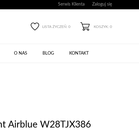
Serwis Klienta
Zaloguj się
LISTA ŻYCZEŃ:
0
KOSZYK: 0
O NAS
BLOG
KONTAKT
ght Airblue W28TJX386