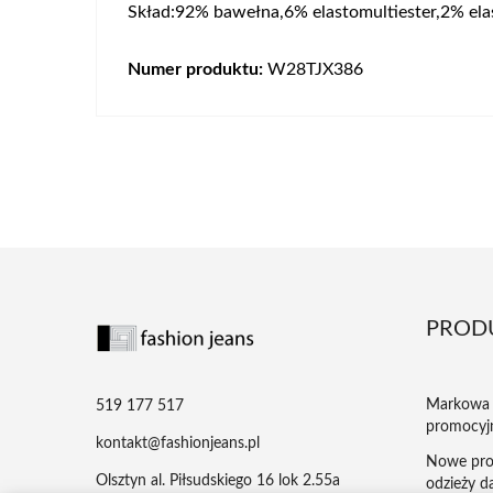
Skład:92% bawełna,6% elastomultiester,2% ela
Numer produktu:
W28TJX386
PROD
Markowa 
519 177 517
promocyj
kontakt@fashionjeans.pl
Nowe pro
Olsztyn al. Piłsudskiego 16 lok 2.55a
odzieży da