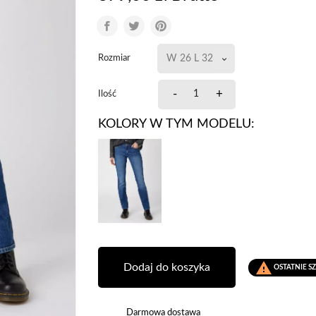
Rozmiar
-
+
Ilość
KOLORY W TYM MODELU:

Dodaj do koszyka
OSTATNIE S
Darmowa dostawa