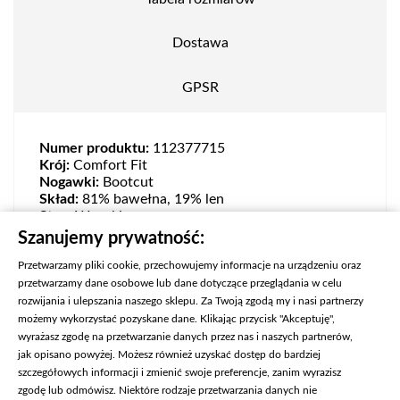
Dostawa
GPSR
Numer produktu:
112377715
Krój:
Comfort Fit
Nogawki:
Bootcut
Skład:
81% bawełna, 19% len
Stan:
Wysoki
Zapięcie:
Zamek
Szanujemy prywatność:
Przetwarzamy pliki cookie, przechowujemy informacje na urządzeniu oraz
przetwarzamy dane osobowe lub dane dotyczące przeglądania w celu
rozwijania i ulepszania naszego sklepu. Za Twoją zgodą my i nasi partnerzy
możemy wykorzystać pozyskane dane. Klikając przycisk "Akceptuję",
wyrażasz zgodę na przetwarzanie danych przez nas i naszych partnerów,
jak opisano powyżej. Możesz również uzyskać dostęp do bardziej
szczegółowych informacji i zmienić swoje preferencje, zanim wyrazisz
zgodę lub odmówisz. Niektóre rodzaje przetwarzania danych nie