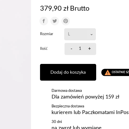
379,90 zł Brutto
Rozmiar
-
+
Ilość

Dodaj do koszyka
OSTATNIE S
Darmowa dostawa
Dla zamówień powyżej 159 zł
Bezpieczna dostawa
kurierem lub Paczkomatami InPos
30 dni
na zwrot lub wymianę