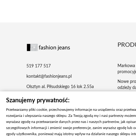
PROD
Markowa 
519 177 517
promocyj
kontakt@fashionjeans.pl
Nowe pro
Olsztyn al. Piłsudskiego 16 lok 2.55a
odzieży da
Najczęści
Szanujemy prywatność:
męska – je
Przetwarzamy pliki cookie, przechowujemy informacje na urządzeniu oraz przetw
rozwijania i ulepszania naszego sklepu. Za Twoją zgodą my i nasi partnerzy możem
wyrażasz zgodę na przetwarzanie danych przez nas i naszych partnerów, jak opis
szczegółowych informacji i zmienić swoje preferencje, zanim wyrazisz zgodę lub
zgody użytkownika, ponieważ mają istotny wpływ na działanie naszego sklepu in