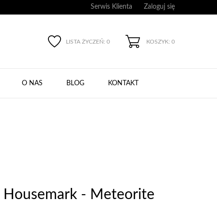
Serwis Klienta
Zaloguj się
LISTA ŻYCZEŃ:
0
KOSZYK: 0
O NAS
BLOG
KONTAKT
l Housemark - Meteorite