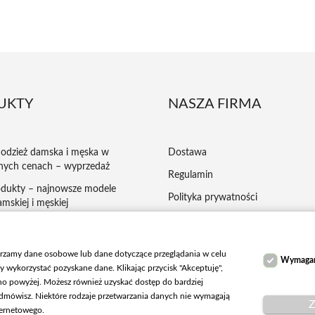
UKTY
NASZA FIRMA
odzież damska i męska w
Dostawa
nych cenach – wyprzedaż
Regulamin
dukty – najnowsze modele
Polityka prywatności
mskiej i męskiej
Płatności
ej kupowana odzież damska i
ansy, kurtki
Reklamacje
arzamy dane osobowe lub dane dotyczące przeglądania w celu
Wymaga
Zwroty
y wykorzystać pozyskane dane. Klikając przycisk "Akceptuję",
ano powyżej. Możesz również uzyskać dostęp do bardziej
Kontakt z nami
 odmówisz. Niektóre rodzaje przetwarzania danych nie wymagają
Z
Mapa strony
ternetowego.