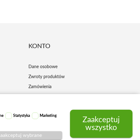
KONTO
Dane osobowe
Zwroty produktów
Zamówienia
Moje pokwitowania - korekty płatności
Adresy
ne
Statystyka
Marketing
Kupony
Zaakceptuj
wszystko
aakceptuj wybrane