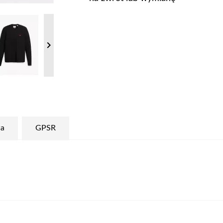

a
GPSR