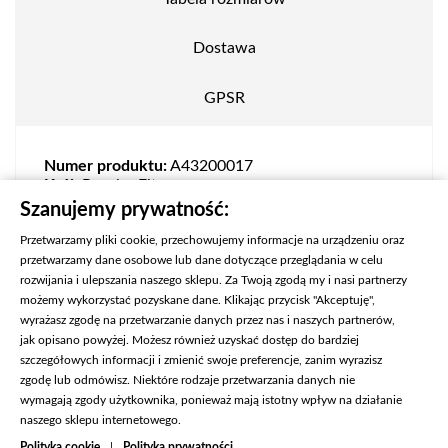
Dostawa
GPSR
Numer produktu:
A43200017
Krój:
Regular Fit
Skład:
80% wełna, 20% poliamid
Szanujemy prywatność:
Przetwarzamy pliki cookie, przechowujemy informacje na urządzeniu oraz
przetwarzamy dane osobowe lub dane dotyczące przeglądania w celu
rozwijania i ulepszania naszego sklepu. Za Twoją zgodą my i nasi partnerzy
możemy wykorzystać pozyskane dane. Klikając przycisk "Akceptuję",
wyrażasz zgodę na przetwarzanie danych przez nas i naszych partnerów,
jak opisano powyżej. Możesz również uzyskać dostęp do bardziej
szczegółowych informacji i zmienić swoje preferencje, zanim wyrazisz
zgodę lub odmówisz. Niektóre rodzaje przetwarzania danych nie
wymagają zgody użytkownika, ponieważ mają istotny wpływ na działanie
naszego sklepu internetowego.

KONTAKT
Polityka cookie
|
Polityka prywatności