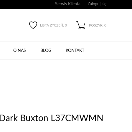
Serwis Klienta
Zaloguj się
LISTA ŻYCZEŃ:
0
KOSZYK: 0
O NAS
BLOG
KONTAKT
rt Dark Buxton L37CMWMN