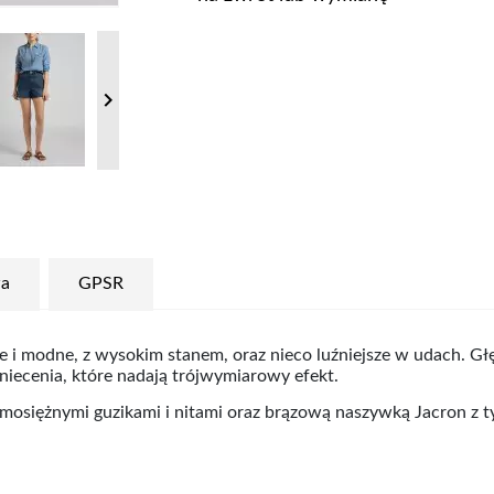

a
GPSR
 i modne, z wysokim stanem, oraz nieco luźniejsze w udach.
Głę
agniecenia, które nadają trójwymiarowy efekt.
osiężnymi guzikami i nitami oraz brązową naszywką Jacron z ty