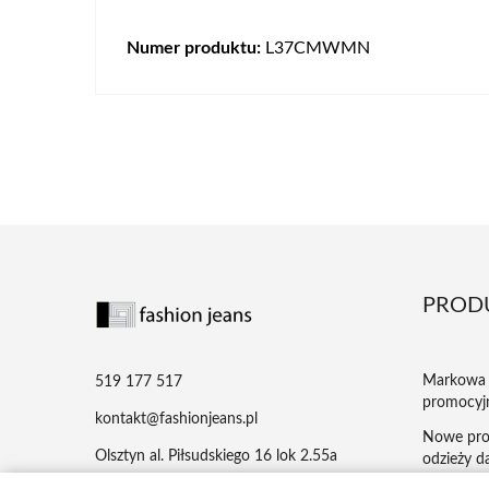
Numer produktu:
L37CMWMN
PROD
Markowa 
519 177 517
promocyj
kontakt@fashionjeans.pl
Nowe pro
Olsztyn al. Piłsudskiego 16 lok 2.55a
odzieży da