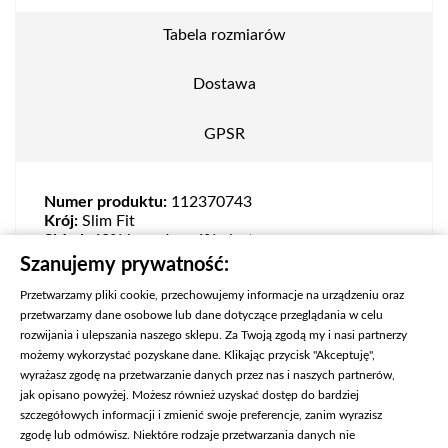
Tabela rozmiarów
Dostawa
GPSR
Numer produktu:
112370743
Krój:
Slim Fit
Skład:
48% bawełna, 4% elastan
Zapięcie:
Guziki
Szanujemy prywatność:
Przetwarzamy pliki cookie, przechowujemy informacje na urządzeniu oraz
przetwarzamy dane osobowe lub dane dotyczące przeglądania w celu
rozwijania i ulepszania naszego sklepu. Za Twoją zgodą my i nasi partnerzy
możemy wykorzystać pozyskane dane. Klikając przycisk "Akceptuję",
wyrażasz zgodę na przetwarzanie danych przez nas i naszych partnerów,
jak opisano powyżej. Możesz również uzyskać dostęp do bardziej
szczegółowych informacji i zmienić swoje preferencje, zanim wyrazisz
zgodę lub odmówisz. Niektóre rodzaje przetwarzania danych nie