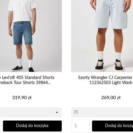
y Levi's® 405 Standard Shorts
Szorty Wrangler CJ Carpenter
eback Tour Shorts 39864...
112362503 Light Wash
Cena
Cena
319,90 zł
269,00 zł
Dodaj do koszyka
Dodaj do kosz