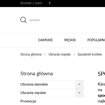
Kontakt z nami
SZUKAJ
DAMSKIE
MĘSKIE
POPULARN
Strona główna
Ubrania męskie
Spodenki krótkie
Strona główna
SP
Kie
Ubrania damskie
keyboard_arrow_down
na 
Ubrania męskie
keyboard_arrow_down
spo
naj
Promocje