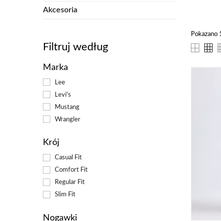
Akcesoria
Sp
Pokazano 1
Mów
Filtruj według
upr
tak
Marka
oka
zar
Lee
wyj
Levi's
Wsz
Mustang
dob
Wrangler
Krój
Dl
Casual Fit
Szo
Comfort Fit
szo
Regular Fit
Slim Fit
bardz
możes
funkc
Nogawki