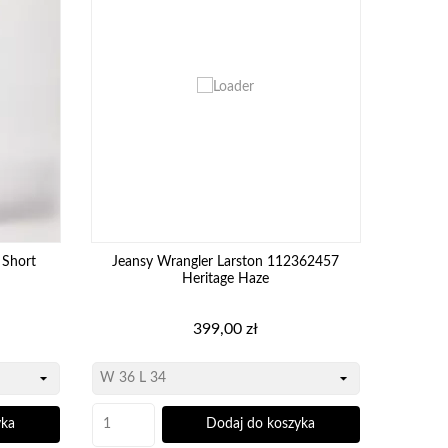
 Short
Jeansy Wrangler Larston 112362457
Heritage Haze
Cena
399,00 zł
yka
Dodaj do koszyka