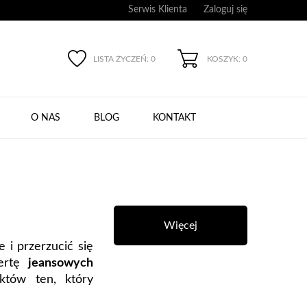
Serwis Klienta
Zaloguj się
LISTA ŻYCZEŃ:
0
KOSZYK: 0
O NAS
BLOG
KONTAKT
Więcej
e i przerzucić się
fertę
jeansowych
któw ten, który