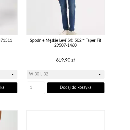
371511
Spodnie Męskie Levi`s® 502™ Taper Fit
29507-1460
Cena
619,90 zł
yka
Dodaj do koszyka