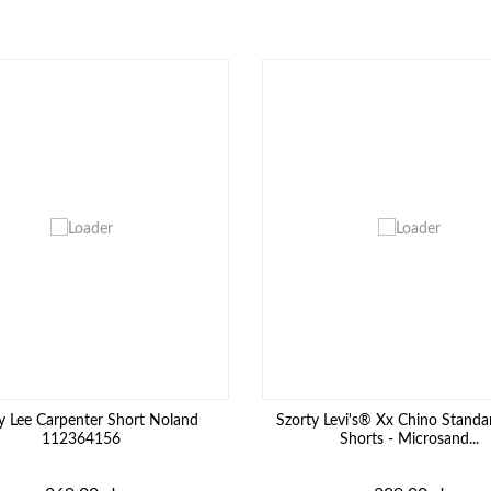
y Lee Carpenter Short Noland
Szorty Levi's® Xx Chino Standa
112364156
Shorts - Microsand...
Cena
Cena