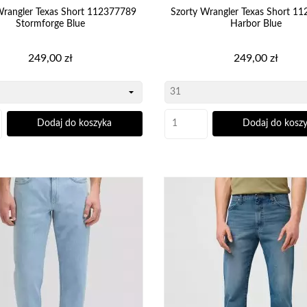
ić się ich opadaniem lub brakiem miejsca na potrzebne drobiazgi,
Wrangler Texas Short 112377789
Szorty Wrangler Texas Short 1
yka – wyjściowe, eleganckie szorty z jeansu prezentują się nienagannie w każdym mom
Stormforge Blue
Harbor Blue
 czekaj dłużej, tylko zajrzyj do naszej oferty i wybierz
Cena
Cena
249,00 zł
249,00 zł
Twoich potrzeb.
Dodaj do koszyka
Dodaj do kosz