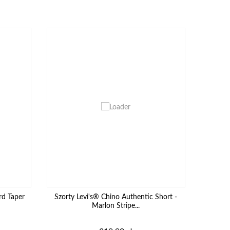
rd Taper
Szorty Levi's® Chino Authentic Short -
Marlon Stripe...
Cena