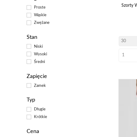
martw
Szorty 
Proste
estet
Wąskie
Nie
Zwężane
do 
Stan
Niski
Wysoki
Średni
Zapięcie
Zamek
Typ
Długie
Krótkie
Cena