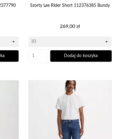
12377790
Szorty Lee Rider Short 112376385 Bundy
encie
 fason odpowiednie
Cena
269,00 zł
yka
Dodaj do koszyka