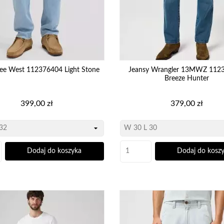
Lee West 112376404 Light Stone
Jeansy Wrangler 13MWZ 112
Breeze Hunter
Cena
Cena
399,00 zł
379,00 zł
Dodaj do koszyka
Dodaj do kosz