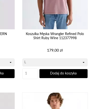
TERN
Koszulka Męska Wrangler Refined Polo
Shirt Ruby Wine 112377998
Cena
179,00 zł
yka
Dodaj do koszyka