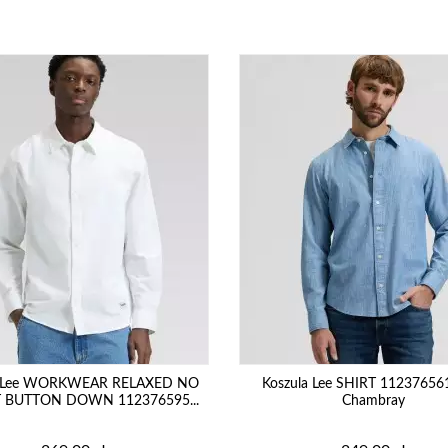
a Lee WORKWEAR RELAXED NO
Koszula Lee SHIRT 112376561
 BUTTON DOWN 112376595...
Chambray
Cena
Cena