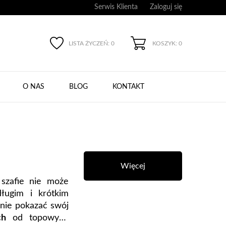
Serwis Klienta
Zaloguj się
LISTA ŻYCZEŃ:
0
KOSZYK: 0
O NAS
BLOG
KONTAKT
Więcej
 szafie nie może
długim i krótkim
nie pokazać swój
ch
od topowych