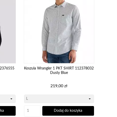
12376555
Koszula Wrangler 1 PKT SHIRT 112378032
Dusty Blue
Cena
219,00 zł
yka
Dodaj do koszyka