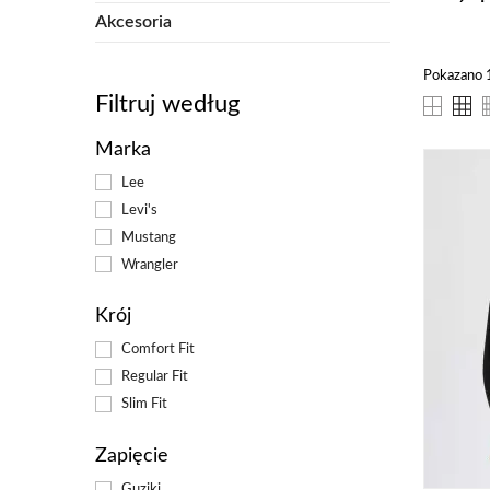
świ
Akcesoria
Dl
Pokazano 1
Filtruj według
Kos
nie
Marka
pod
mat
Lee
się:
Levi's
Mustang
wielo
Wrangler
Dosko
styl
Krój
Wygod
Comfort Fit
waru
Regular Fit
War
Slim Fit
do 
bard
Zapięcie
Guziki