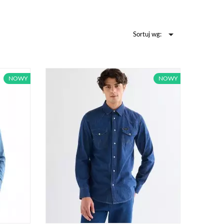

Sortuj wg:
 prawdziwy facet
mowa – koszula to
 wysokiej jakości
NOWY
NOWY
 Levis odznaczają
 na jeden sezon.
ojów i fasonów koszul.
najróżniejszych
e jeansowe
należą
wielu, mniej lub