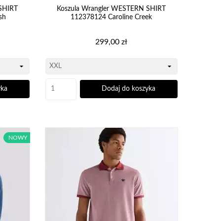
SHIRT
Koszula Wrangler WESTERN SHIRT
sh
112378124 Caroline Creek
Cena
299,00 zł
yka
Dodaj do koszyka
NOWY