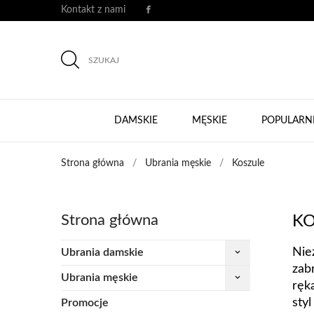
Kontakt z nami
SZUKAJ
DAMSKIE
MĘSKIE
POPULARN
Strona główna
Ubrania męskie
Koszule
Strona główna
KO
Nie
Ubrania damskie
keyboard_arrow_down
zab
Ubrania męskie
keyboard_arrow_down
ręk
sty
Promocje