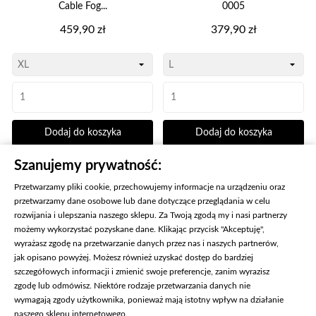
Cable Fog...
0005
Cena
Cena
459,90 zł
379,90 zł
Dodaj do koszyka
Dodaj do koszyka
Szanujemy prywatność:
Przetwarzamy pliki cookie, przechowujemy informacje na urządzeniu oraz
KONIEC PRODUKTÓW
przetwarzamy dane osobowe lub dane dotyczące przeglądania w celu
rozwijania i ulepszania naszego sklepu. Za Twoją zgodą my i nasi partnerzy
możemy wykorzystać pozyskane dane. Klikając przycisk "Akceptuję",
wyrażasz zgodę na przetwarzanie danych przez nas i naszych partnerów,
jak opisano powyżej. Możesz również uzyskać dostęp do bardziej
szczegółowych informacji i zmienić swoje preferencje, zanim wyrazisz
zgodę lub odmówisz. Niektóre rodzaje przetwarzania danych nie
wymagają zgody użytkownika, ponieważ mają istotny wpływ na działanie
naszego sklepu internetowego.