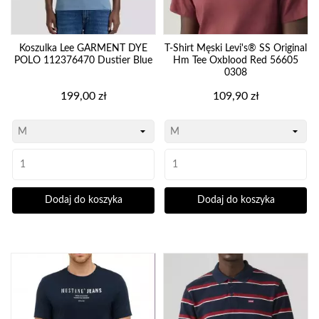
Koszulka Lee GARMENT DYE
T-Shirt Męski Levi's® SS Original
POLO 112376470 Dustier Blue
Hm Tee Oxblood Red 56605
0308
Cena
Cena
199,00 zł
109,90 zł
Dodaj do koszyka
Dodaj do koszyka