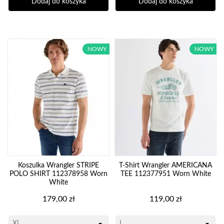
Dodaj do koszyka
Dodaj do koszyka
NOWY
NOWY
Koszulka Wrangler STRIPE
T-Shirt Wrangler AMERICANA
POLO SHIRT 112378958 Worn
TEE 112377951 Worn White
White
Cena
Cena
179,00 zł
119,00 zł